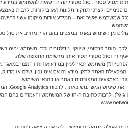
תים מסול סטורי. סול סטורי תהיה רשאית להשתמש במידע
נימיים ולצרכי תחקור תלונות ו/או ביקורות, לרבות באמצעות
שמשתמש יאשר זאת – המידע אודות מיקומו עשוי להישמר על
משתמש.
ולים מן השימוש באתר במצבים בהם הדין מחייב את סול ס
 חומר פרסומי, שיווקי, ניוזלטרים וכד'. משתמש יהיה רשאי
יף זה וסול סטורי תסיר אותו מרשימת התפוצה שלה.
הפרטיות, התשמ"א-1981 (להלן: "חוק הפרטיות") משתמש זכאי לעיין במידע אודו
עילת האתר לתקן מידע זה אם אינו נכון, שלם או מדויק, ב
טורי באמצעים המפורטים באתר או בתנאי השימוש.
סול סטורי עש
עמודים בהם המשתמש גלש או עשה שימוש.
נית פעולה מנטאלית ומעשית לקראת היציאה לנוודות