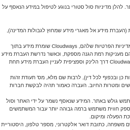
להלן מדיניות סול סטורי בנוגע לטיפול במידע הנאסף על
 (העברת מידע אל מאגרי מידע שמחוץ לגבולות המדינה),
נכון למועד זה, מאגר המידע של סול סטורי מאוחסן בשרתי חברת Cloudways שמיקומו הפיזי הוא בלונדון, אנגליה. לפי מדיניות הפרטיות שלהם, Cloudways שומרת מידע בתוך
 שהמועצה האירופאית מצאה שהם מעניקות רמת הגנה מספקת, וכאשר נדרשת העברת מידע
למדינות אחרות הם מציינים כי הם נוקטים באמצעים מספקים נוספים. ניתן לקרוא בהרחבה את מדיניות הפרטיות של Cloudways דרך הלינק וספציפית לעניין העברת מידע תחת
 ובכפוף לכל דין), לרבות שם מלא, מס' תעודת זהות
משים ומטרות החיוב. העברה כאמור תהיה לבקשת חברות
שתמש גולש באתר. המידע שנאסף נשמר על ידי האתר וסול
לספק חווית משתמש ברמה גבוהה יותר עבור המשתמשים
ם משפחה, כתובת דואר אלקטרוני, מספר טלפון, היסטוריית