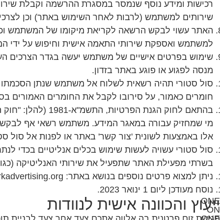
רכישות ומידע נוסף שנמסר במסגרת ההרשמה וקבלת שירו
שירותים למשתמש (לרבות לאחר השימוש באתר) וכן לצרכים פ
האתר עשוי לבקש הרשאה לקריאת מיקומו של המשתמש וככל 
למשתמש ואספקת שירותי התאמה אישית וחיפוש על ידי ה
שימוש בפרטים אישיים של משתמש יעשה בגדר הצרכים הע
מנסה לפגוע או פוגע באתר בזדון.
סול סטורי תהיה רשאית לשלוח אל משתמש שנתן הסכמתו לכך,
חומרים כאמור, על סירובו לקבל את החומרים האמורים בסע
בהתאם לחוק הגנת 
מי שמחזיק עבורה במאגר המידע. משתמש רשאי אף לבקש ממפ
אלו באמצעות לשונית 'צור קשר' באתר או לפנות אל סול ס
בשרתי מפעילת האתר שתפעיל את שירותי האנליטיקה (כגון גוגל), לרבות כתובת ה-IP של המשתמש וה
ניתן למצוא פרטים נוספים בנושא באתר: www.networkadvertising.org.
נוסח מעודכן ליום 1 ינואר 2023.
ייעוץ והכוונה אישית לנוודות
ONE
ON
ONE
פגישת זום פרטנית בה אלווה אתכם צעד אחר צעד לבניית תוכ