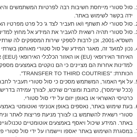
סול סטורי מייחסת חשיבות רבה לפרטיות המשתמשים והיא 
ידה בקשר לשימוש באתר.
סול סטורי לא תשתף ו/או תעביר לצד ג' כל פרט מפרטיו 
סול סטורי תהיה רשאית להעביר את המידע אל מחוץ למדינת
תשס"א-2001, וכן לרבות לספקי שירות המספקים לה שרתי מחשב.
האי
הכותרת: "TRANSFER TO THIRD COUTRIES".
על אף האמור, המשתמש מסכים כי סול סטורי תעביר לחברו
(ככל שיימסר), כתובת ומוצרים שרכש, לצורך עמידה בדרי
כרטיסי האשראי או באופן יזום על ידי סול סטורי.
בעת שימוש באתר, נאספים באופן אנונימי ואוטומטי באמצע
סטורי רשאית להשתמש בו לצורך מניעת פריצות לאתר וני
באתר. המידע שיכול ויאסף באמצעים אוטומטיים טכנולוגיים הנם: כתובת IP, תאריך ושעת גלישה באתר, סוג וג
במסגרת השימוש באתר יאספו ויישמרו על ידי סול סטורי פ