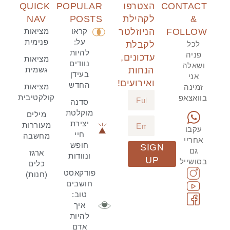
CONTACT
הצטרפו
POPULAR
QUICK
&
לקהילת
POSTS
NAV
FOLLOW
הניוזלטר
קראו
מציאות
על:
פנימית
לכל
לקבלת
להיות
פניה
עדכונים,
מציאות
נוודים
ושאלה
הנחות
גשמית
בעידן
אני
ואירועים!
החדש
מציאות
זמינה
קולקטיבית
בוואצאפ
סדנה
מוקלטת
מילים
יצירת
מעוררות
עקבו
חיי
מחשבה
אחריי
חופש
SIGN
גם
ארגז
ונוודות
UP
בסושייל
כלים
פודקאסט
(חנות)
חושבים
טוב:
איך
להיות
אדם